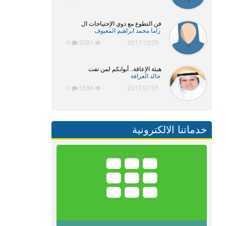
فن التطوع مع ذوي الإحتياجات ال
راما محمد ابراهيم المعيوف
0
5081
2017/12/29
هيئة الإعاقة.. أبوابكم لمن تفت
خالد العرافة
0
5588
2017/07/05
خدماتنا الالكترونية