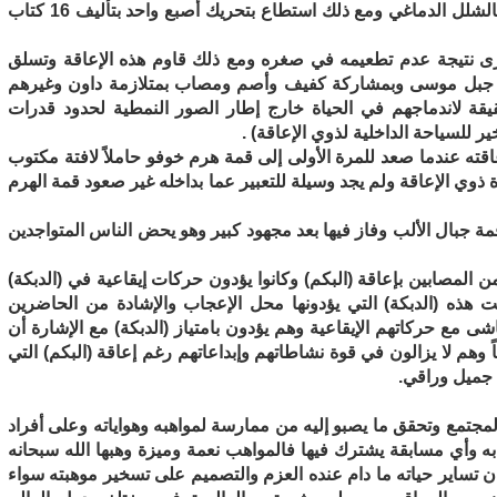
ولقد ذكرنا في موضوع سابق كيف كان معاق مصاب بالشلل الدماغي ومع ذلك استطاع بتحريك أصبع واحد بتأليف 16 كتاب
ى نتيجة عدم تطعيمه في صغره ومع ذلك قاوم هذه الإعاقة وتسلق
 أمتار) كما قام بتسلق جبل موسى وبمشاركة كفيف وأصم ومصاب بمتلازمة داون وغيرهم
قة لاندماجهم في الحياة خارج إطار الصور النمطية لحدود قدرات
 للسياحة الداخلية لذوي الإعاقة) .
اقته عندما صعد للمرة الأولى إلى قمة هرم خوفو حاملاً لافتة مكتوب
ة ذوي الإعاقة ولم يجد وسيلة للتعبير عما بداخله غير صعود قمة الهرم
قمة جبال الألب وفاز فيها بعد مجهود كبير وهو يحض الناس المتواجدين
المصابين بإعاقة (البكم) وكانوا يؤدون حركات إيقاعية في (الدبكة)
 هذه (الدبكة) التي يؤدونها محل الإعجاب والإشادة من الحاضرين
ى مع حركاتهم الإيقاعية وهم يؤدون بامتياز (الدبكة) مع الإشارة أن
م لا يزالون في قوة نشاطاتهم وإبداعاتهم رغم إعاقة (البكم) التي
 جميل وراقي.
 المجتمع وتحقق ما يصبو إليه من ممارسة لمواهبه وهواياته وعلى أفراد
ه وأي مسابقة يشترك فيها فالمواهب نعمة وميزة وهبها الله سبحانه
ان تساير حياته ما دام عنده العزم والتصميم على تسخير موهبته سواء