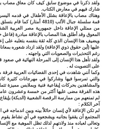
شارك فيهم في معارض الكتاب.
وهناك مصاب بالإعاقة بشلل الأطفال في قدمه اليسر
قمة سلسلة جبال الألب (4810
من ممثلي الإعاقة داخل جمهورية مصر العربية الشقي
المعوق وقد أطلق هذا المصاب بالإعاقة مبادرة (فاعل خير
ويضيف هذا الإنسان الذي كله ثقة بنفسه بتغلبه على إع
عليها (أين حقوق ذوي الإعاقة) ولقد ازداد شعوره بمعانا
رغم التحذيرات والصعوبات التي واجهته .
ولقد تأهل هذا الإنسان إلى المرحلة النهائية في صعود 
على التصويت له .
وكما أنني شاهدت في إحدى الفضائيات العربية فرقة من 
والتي تمرسوا فيها وشاركوا في مهرجانات كثيرة كانت
والمشاهدين بحركات إيقاعية فنية وبملابس مميزة تتماش
هذه الفرقة مضى عليها أكثر من خمسة وعشرون عاماً وه
لم تمنعهم من ممارسة الرقصة الشعبية (الدبكة) بإيقاع
آخر الكلام :
لم تكن الإعاقة لأي إنسان حائلاً بينه وبين اندماجه في
المجتمع أن يقفوا بجانبه ويشجعوه في أي نشاط يقوم ب
وتعالى لعباده منذ ولادتهم لذلك تظل الموهبة مع الإنس