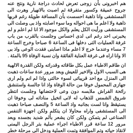
هم اخبرونى بأن زوجى تعرض لحادث دراجة نارية ونتج عنه
جروح عميقة وكسور متفرقة ثم اصبت بالانهيار وهرت الى
المستشفى وانا ذاهبة احسست بأن المسافة طويلة رغم قربها
ذاهبة ولا اعلم ما هى احواله وما سوء اصابته واذ بى وصلت الى
المستشفى ورأيت الكل يعلم والكل موجود الا انا لم اعلم و لم
يخبرنى احد رغم انى لدى احساس وجلست بالقرب من باب
غرفة العمليات التى دخلها فى الساعة 6 صباحا وخرج الساعة
7 مساء وعندما خرج لا اعلم ماذا اصابنى فقدت الوعى واذ بى
الا وانا اراه فى غرفة العناية الفائقة وان نسبة الوفاة 95 بالمئة .
ان طاقم الاطباء عمل بكل طاقاته وقدراته ولكن القدرة الالهية
هى السبب الاول والاخير للعيش وبعد مرور عدة ساعات ذهبت
الى المنزل مع احد قريباتى لسوء حالتى واذا لم انم ولم ارى
جهازى المحمول خوفا من حالة الوفاة واذ انا جالسة واستنشق
رائحة الفراش ملابسه دون وعى لاحتضانها وجلست انتظر
شروق الشمس للذهاب له لانى اتخيل مناداته لى وخوفا ان
يستيقظ وانا لست بجانبه واذ الساعة 5 والنصف صباحا ذهبت
الى المستشفى واراه محاولا ان يتكلم ولكن اجهزة التنفس
الصناعى لم يتمكن ولكن كان يشعر بألم شديد بجسده وبعد
مرور 12 ساعة قرر الاطباء اجراء عملية بتر الرجل اليمنى
لانقاذ حياته وتم الموافقة وتمت العملية ودخل الى مرحلة خطر