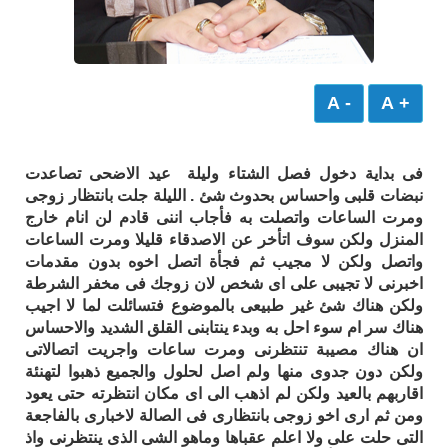
- A
+ A
فى بداية دخول فصل الشتاء وليلة عيد الاضحى تصاعدت
نبضات قلبى واحساس بحدوث شئ . الليلة جلت بانتظار زوجى
ومرت الساعات واتصلت به فأجاب اننى قادم لن انام خارج
المنزل ولكن سوف اتأخر عن الاصدقاء قليلا ومرت الساعات
واتصل ولكن لا مجيب ثم فجأة اتصل اخوه بدون مقدمات
اخبرنى لا تجيبى على اى شخص لان زوجك فى مخفر الشرطة
ولكن هناك شئ غير طبيعى بالموضوع فتسائلت لما لا اجيب
هناك سر ام سوء احل به وبدء ينتابنى القلق الشديد والاحساس
ان هناك مصيبة تنتظرنى ومرت ساعات واجريت اتصالاتى
ولكن دون جدوى منها ولم اصل لحلول والجميع ذهبوا لتهنئة
اقاربهم بالعيد ولكن لم اذهب الى اى مكان انتظرته حتى يعود
ومن ثم ارى اخو زوجى بانتظارى فى الصالة لاخبارى بالفاجعة
التى حلت على ولا اعلم عقباها وماهو الشى الذى ينتظرنى واذ