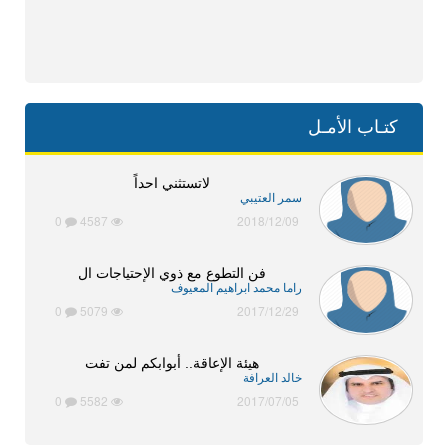
كتـاب الأمـل
لاتستثني احداً
سمر العتيبي
0
4587
2018/12/09
فن التطوع مع ذوي الإحتياجات ال
راما محمد ابراهيم المعيوف
0
5079
2017/12/29
هيئة الإعاقة.. أبوابكم لمن تفت
خالد العرافة
0
5582
2017/07/05