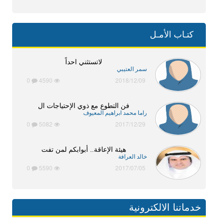
كتـاب الأمـل
لاتستثني احداً
سمر العتيبي
0
4590
2018/12/09
فن التطوع مع ذوي الإحتياجات ال
راما محمد ابراهيم المعيوف
0
5082
2017/12/29
هيئة الإعاقة.. أبوابكم لمن تفت
خالد العرافة
0
5590
2017/07/05
خدماتنا الالكترونية