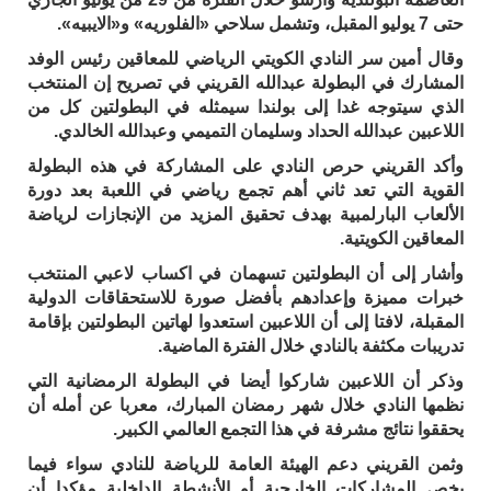
حتى 7 يوليو المقبل، وتشمل سلاحي «الفلوريه» و«الايبيه».
وقال أمين سر النادي الكويتي الرياضي للمعاقين رئيس الوفد
المشارك في البطولة عبدالله القريني في تصريح إن المنتخب
الذي سيتوجه غدا إلى بولندا سيمثله في البطولتين كل من
اللاعبين عبدالله الحداد وسليمان التميمي وعبدالله الخالدي.
وأكد القريني حرص النادي على المشاركة في هذه البطولة
القوية التي تعد ثاني أهم تجمع رياضي في اللعبة بعد دورة
الألعاب البارلمبية بهدف تحقيق المزيد من الإنجازات لرياضة
المعاقين الكويتية.
وأشار إلى أن البطولتين تسهمان في اكساب لاعبي المنتخب
خبرات مميزة وإعدادهم بأفضل صورة للاستحقاقات الدولية
المقبلة، لافتا إلى أن اللاعبين استعدوا لهاتين البطولتين بإقامة
تدريبات مكثفة بالنادي خلال الفترة الماضية.
وذكر أن اللاعبين شاركوا أيضا في البطولة الرمضانية التي
نظمها النادي خلال شهر رمضان المبارك، معربا عن أمله أن
يحققوا نتائج مشرفة في هذا التجمع العالمي الكبير.
وثمن القريني دعم الهيئة العامة للرياضة للنادي سواء فيما
يخص المشاركات الخارجية أو الأنشطة الداخلية مؤكدا أن