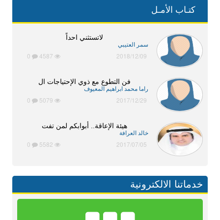
كتـاب الأمـل
لاتستثني احداً
سمر العتيبي
0
4587
2018/12/09
فن التطوع مع ذوي الإحتياجات ال
راما محمد ابراهيم المعيوف
0
5079
2017/12/29
هيئة الإعاقة.. أبوابكم لمن تفت
خالد العرافة
0
5582
2017/07/05
خدماتنا الالكترونية