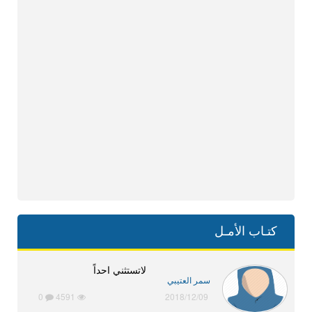
كتـاب الأمـل
لاتستثني احداً
سمر العتيبي
0
4591
2018/12/09