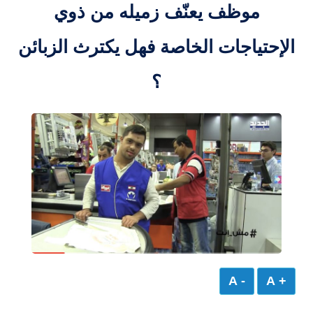
موظف يعنّف زميله من ذوي
الإحتياجات الخاصة فهل يكترث الزبائن
؟
- A
+ A