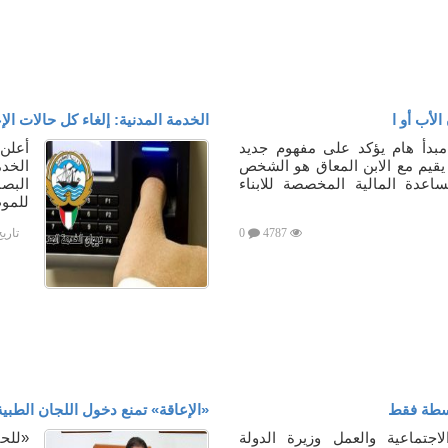
لأب أو ا
الخدمة المدنية: إلغاء كل حالات ال
بدأ هام يؤكد على مفهوم جديد
أعلن
 يقيم مع الابن المعاق هو الشخص
الخدم
عدة المالية المخصصة للابناء
البص
للمو
4787
0
تاري
وسطة فقط
«الإعاقة» تمنع دخول اللجان الطبية
تماعية والعمل وزيرة الدولة
«للحف