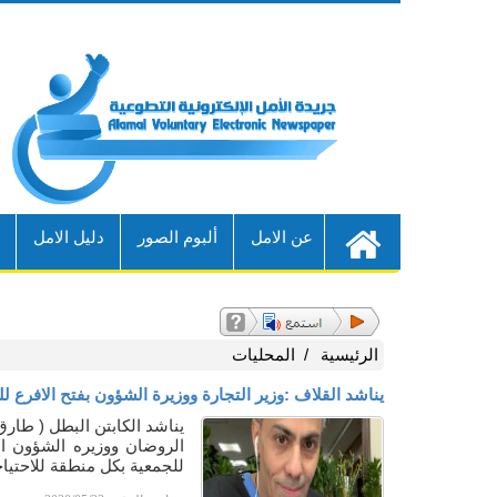
عن الامل
ألبوم الصور
دليل الامل
أ
الرئيسية
المحليات
يناشد القلاف :وزير التجارة ووزيرة الشؤون بفتح الافرع ل
يناشد الكابتن البطل ( طارق 
الروضان ووزيره الشؤون ال
للجمعية بكل منطقة للاحتي