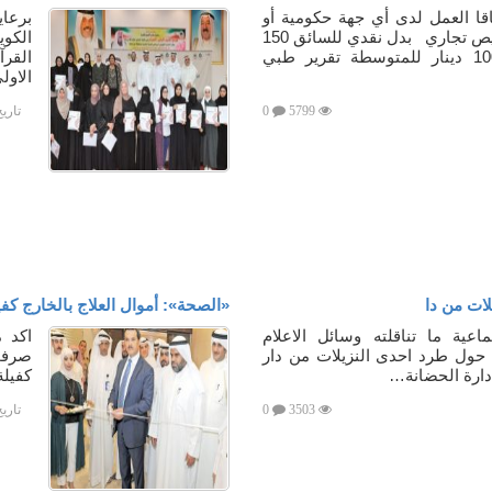
 العمل لدى أي جهة حكومية أو
برعا
خاصة أو أن يكون لديها ترخيص تجاري بدل نقدي للسائق 150
الكوي
دينارا للإعاقة الشديدة و100 دينار للمتوسطة تقرير طبي
القرآ
الاول
5799
0
تاري
ات من دا
«الصحة»: أموال العلاج بالخارج كفيل
عية ما تناقلته وسائل الاعلام
اكد م
 حول طرد احدى النزيلات من دار
صرفت
إدارة الحضانة…
كفيلة
3503
0
تاري