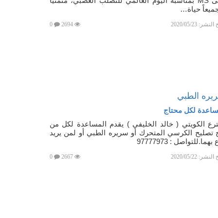
مرضى MS بمناسبة اليوم العالمي للتصلب العصبي، متمنياً
ميعاً حياة…
خ النشر:
2020/05/23
2694
0
يره الطبي
مساعدة لكل محتاج
رع الكويتي ( خالد الخليفي ) يقدم المساعدة لكل من
 تصليح الكرسي المتحرك أو سريره الطبي أو لمن يريد
بهما.للتواصل : 97777973
خ النشر:
2020/05/22
2667
0