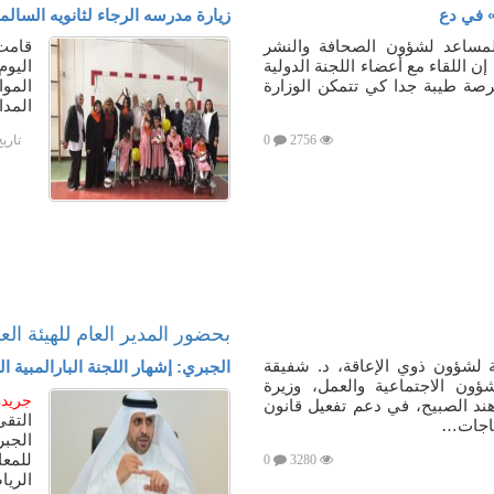
» في دع
زيارة مدرسه الرجاء لثانويه السالميه
المساعد لشؤون الصحافة والنشر
قامت 
 اللقاء مع أعضاء اللجنة الدولية
اليو
صة طيبة جدا كي تتمكن الوزارة
المد
2756
0
تاري
بحضور المدير العام للهيئة ال
ة لشؤون ذوي الإعاقة، د. شفيقة
الجبري: إشهار اللجنة البارالمبية الكو
ؤون الاجتماعية والعمل، وزيرة
جريدة
هند الصبيح، في دعم تفعيل قانون
التقى
ياجات…
الجب
للمع
0
3280
الري