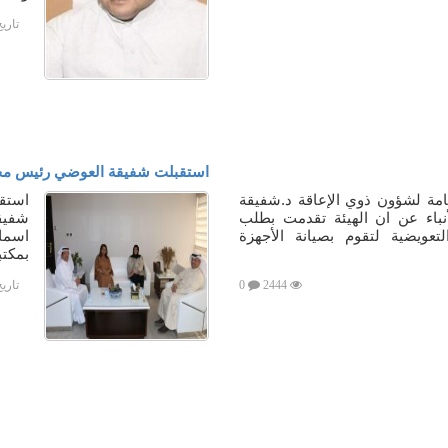
تاري
استقبلت شفيقة العوضي رئيس مج
امة لشؤون ذوي الإعاقة د.شفيقة
استقب
نباء عن ان الهيئة تقدمت بطلب
شفيق
تعويضية لتقوم بصيانة الأجهزة
اسمك 
بمكتب
2444
0
تاري