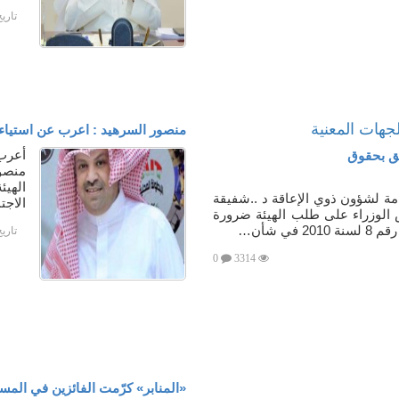
تاري
لجهات المعنية
منصور السرهيد : اعرب عن استياءه 
أعرب
منصو
الهي
مة لشؤون ذوي الإعاقة د ..شفيقة
الاجت
لوزراء على طلب الهيئة ضرورة
في شأن…
تاري
0
3314
«المنابر» كرّمت الفائزين في المسا