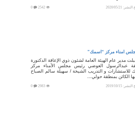
خ النشر:
2020/05/21
2542
0
لس امناء مركز “اسمك”
لت مدير عام الهيئة العامة لشئون ذوي الإعاقة الدكتورة
ة عبدالرسول العوضي رئيس مجلس الأمناء مركز
للاستشارات و التدريب الشيخة / سهيلة سالم الصباح
ها الكائن بمنطقة حولي…
خ النشر:
2019/10/15
2983
0