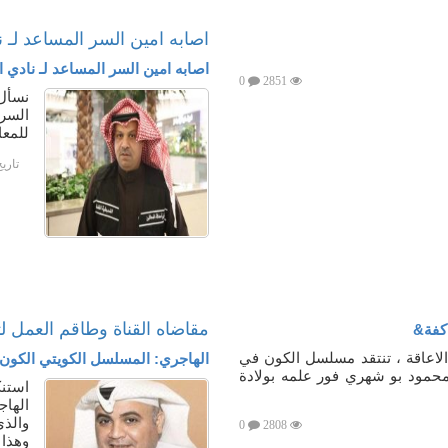
اصابه امين السر المساعد لـ ن
اصابه امين السر المساعد لـ نادي ا
0
2851
نسأل 
السر
للمعا
تاري
مقاضاه القناة وطاقم العمل ل
كفة&
الاعاقة ، تنتقد مسلسل الكون في
الهاجري: المسلسل الكويتي الكون 
 محمود بو شهري فور علمه بولادة
استن
الهاج
والذي
0
2808
وهذا