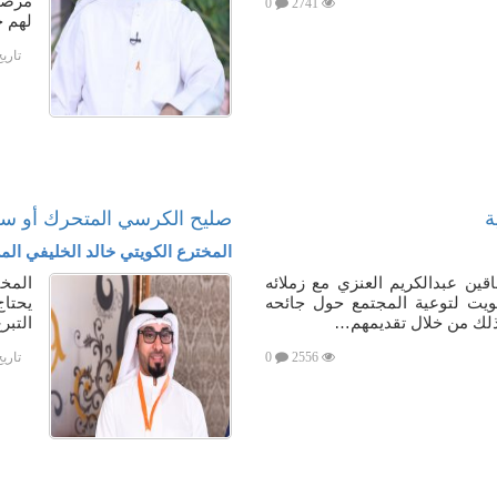
0
2741
لهم ج
تاري
ة
صليح الكرسي المتحرك أو سر
المخترع الكويتي خالد الخليفي ال
قين عبدالكريم العنزي مع زملائه
المخت
كويت لتوعية المجتمع حول جائحه
يحتاج
وذلك من خلال تقديمهم…
التبرع 
2556
0
تاري