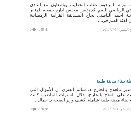
ية ورثة المرحوم عقاب الخطيب وبالتعاون مع النادي
تي الرياضي للصم اكد رئيس مجلس ادارة جمعية المنابر
نية احمد الباطني نجاح المسابقة القرآنية الرمضانية
ى لفئة الصم في…
خ النشر:
2017/07/14
4048
0
ة ببناء مدينة طبية
دير ىالعلاج بالخارج د. سالم العنزي أن الأموال التي
 على العلاج بالخارج، خلال السنوات الماضية، كانت
 ببناء مدينة طبية شاملة. كشف وزير الصحة د. جمال…
خ النشر:
2017/07/14
3676
0