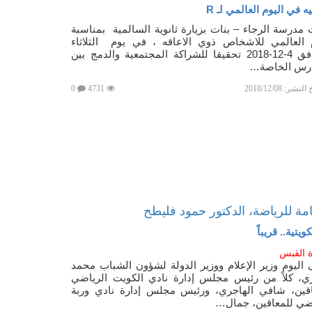
 في اليوم العالمي لـ R
مدرسة الرجاء – بنات بزيارة ثانوية السالمية بمناسبة
م العالمي للاشخاص ذوي الاعاقه ، في يوم الثلاثاء
الموافق 4-12-2018 تحقيقا للشراكة المجتمعية والدمج بين
ارس الخاصة…
خ النشر:
2018/12/08
4731
0
عامة للرياضة، الدكتور حمود فليطح
يتية.. قريباً
 القبس
 اليوم وزير الإعلام ووزير الدولة لشؤون الشباب محمد
ري، كلاً من رئيس مجلس إدارة نادي الكويت الرياضي
اقين، شافي الهاجري، ورئيس مجلس إدارة نادي وربة
اضي للمعاقين، جمال…