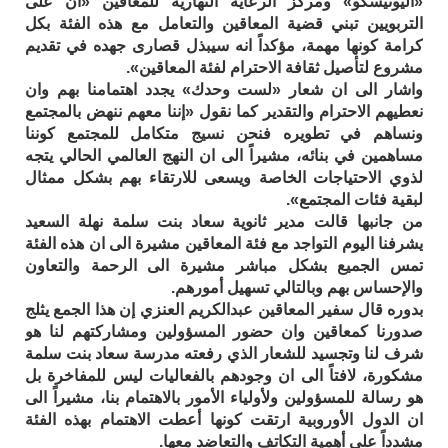
«اليونيسكو» ومركز الرعاية النهارية للمعاقين «ان على
التربويين تبني قضية المعاقين والتعامل مع هذه الفئة بكل
كرامة كونها مهمة، مؤكداً انه سيبذل قصارى جهده في تقديم
مشروع لتأصيل ثقافة الاحترام لفئة المعاقين».
واشار الى ان شعار «لست وحدك» يجدد اهتمامنا بهم وان
نعطيهم الاحترام والتقدير كما نقول «إننا معهم ننهض بالمجتمع
ونساهم في تطويره فنحن نسيج متكامل للمجتمع كوننا
مساهمين في بنائه، مشيراً الى ان النهج العالمي الحالي يتجه
لذوي الاحتياجات الخاصة ويسعى للارتقاء بهم بشكل ممثال
لبقية فئات المجتمع».
من جانبها قالت مدير ثانوية سعاد بنت سلمة نهلة السعيد
يشرفنا اليوم التواجد مع فئة المعاقين مشيرة الى ان هذه الفئة
تمس الجميع بشكل مباشر مشيرة الى الرحمة والتعاون
والإحساس بهم وبالتالي تسهيل أمورهم.
بدوره قال سفير المعاقين عبدالكريم العنزي إن هذا الجمع يثلج
صدورنا كمعاقين وان حضور المسؤولين ومشاركتهم لنا هو
شرف لنا وتجسيد للشعار الذي رفعته مدرسة سعاد بنت سلمة
مشكورة، لافتاً الى ان وجودهم بالفعاليات ليس للمفاخرة بل
هو رسالة للمسؤولين ولأولياء الأمور بالاهتمام بنا، مشيراً الى
ان الدول الأوروبية ارتقت كونها أعطت الاهتمام بهذه الفئة
مشدداً على أهمية التكاتف والتعاضد معها.