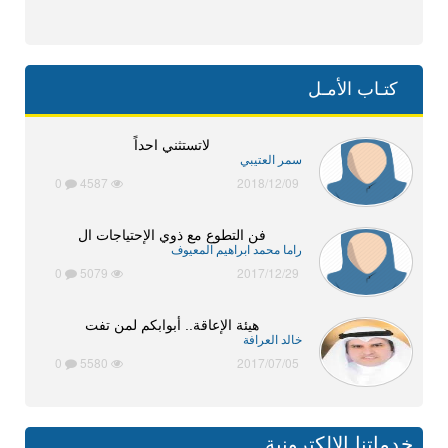
كتـاب الأمـل
لاتستثني احداً
سمر العتيبي
0
4587
2018/12/09
فن التطوع مع ذوي الإحتياجات ال
راما محمد ابراهيم المعيوف
0
5079
2017/12/29
هيئة الإعاقة.. أبوابكم لمن تفت
خالد العرافة
0
5580
2017/07/05
خدماتنا الالكترونية