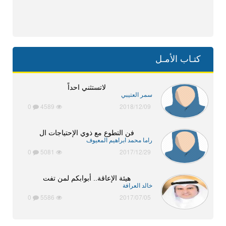
كتـاب الأمـل
لاتستثني احداً
سمر العتيبي
0
4589
2018/12/09
فن التطوع مع ذوي الإحتياجات ال
راما محمد ابراهيم المعيوف
0
5081
2017/12/29
هيئة الإعاقة.. أبوابكم لمن تفت
خالد العرافة
0
5586
2017/07/05