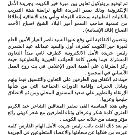
تم توقيع بروتوكول تعاون بين مبرة خير الكويت وجريدة الأمل
الإلكترونية وذلك بمقر الجريدة التابع لرابطة هيئة التدريب
بالكليات التطبيقية بمنطقة الفيحاء وتأتي هذه الاتفاقية إنطلاقا
من تسمية صاحب السمو أمير البلاد الشيخ /صباح الأحمد
الصباح (قائد الإنسانية) .
وتتضمن الاتفاقية التي وقع عليها السيد ناصر العيار الأمين العام
لمبرة خير الكويت كطرف أول والسيد عبدالله عيد الشمري
رئيس جريدة الأمل الالكترونية كطرف ثاني مبدأ التعاون
المشترك فيما يخص كافة الجوانب الخيرية والتطوعية حيث
ركز الطرفان علي أهمية الدور الإعلامي في بث روح العمل
الأنساني في المجتمع .
حيث تم الاتفاق بين الطرفين علي التعاون والتنسيق فيما بينهم
وتبادل الخبرات وإقامة الدورات الجماعية التي من شأنها
الإرتقاء والتطوير علي صعيد المستوى المحلي ومن ثم الانطلاق
خليجيا وعربيا .
وفي هذة المناسبة القى سفير المعاقين الشاعر عبد الكريم
العنزي كلمة شكر وعرفان وثناء للطرفين مع شعر كويتي رائع
مؤثر وصف من خلاله حب الكويت .
ثم بعد ذلك القت نائب رئيس جريدة الأمل الهام الفارس كلمة
عبرت من خلالها عن سعادتها والاعضاء المتطوعين في الجريدة