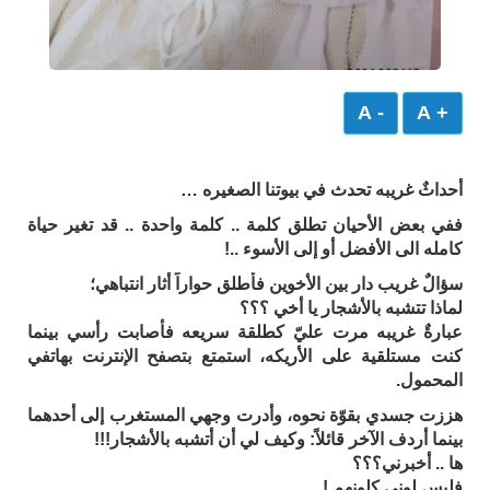
- A
+ A
أحداثٌ غريبه تحدث في بيوتنا الصغيره …
ففي بعض الأحيان تطلق كلمة .. كلمة واحدة .. قد تغير حياة
كامله الى الأفضل أو إلى الأسوء ..!
سؤالٌ غريب دار بين الأخوين فأطلق حواراً أثار انتباهي؛
لماذا تتشبه بالأشجار يا أخي ؟؟؟
عبارةٌ غريبه مرت عليّ كطلقة سريعه فأصابت رأسي بينما
كنت مستلقية على الأريكه، استمتع بتصفح الإنترنت بهاتفي
المحمول.
هززت جسدي بقوّة نحوه، وأدرت وجهي المستغرب إلى أحدهما
بينما أردف الآخر قائلاً: وكيف لي أن أتشبه بالأشجار!!!
ها .. أخبرني؟؟؟
فليس لوني كلونهم !