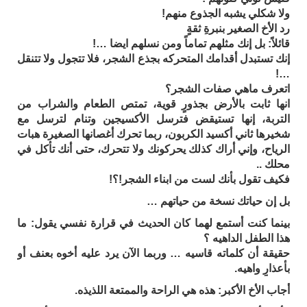
ولا شكلي يشبه الجذوع منهم!
رد الأخ الصغير بنبرةِ ثقةٍ
قائلاً: بل إنك مثلهم تماماً ومن نسلهم ايضا …!
إنك تستبدل أقدامك المتحركه بجذع الشجر، فلا تتجول ولا تتنقل
…!
اتعرف ماهي صفات الشجر؟
انها ثابت بالأرض بجذورٍ قوية، تمتص الطعام والشراب من
التربة، إنها تستيقض فترسل الأكسيجين وتنام لترسل مع
شخيرها ثاني أكسيد الكربون، ربما تحرك أغصانها الصغيرة هبات
الرياح، وإني أراك كذلك يحركونك ولا تتحرك، حتى أنك تأكل في
محلك ..
فكيف تقول بأنك لست من ابناء الشجر!؟!
بل إن حياتك نسخة من حياتهم …
بينما كنت أستمع لهما كان الحديث في قرارة نفسي يقول: ما
هذا الطفل الداهيه ؟
حقيقة أن كلماته قاسيه … وربما الآن يرد عليه أخوه بعنف أو
بأعذارٍ واهيه.
أجاب الأخ الأكبر: هذه هي الراحة والممتعة اللذيذه.