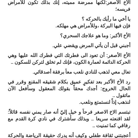
الأخ الأصغر:لكنها ممرضة مميته، إنك بذلك تكون للأمراض
فريسه؛
يا أخي ما رأيك بالحركه ؟
فإن فيها البركة ،وللأمراض هي مهلكه.
الأخ الأكبر: وما هو علاجك السحري؟
أجبني قبل أن يأتي المرض ويقضي علي.
الأخ الأصغر: أن تعود الى فطرتك التي فطرك الله عليها وهي
الحركة الدائمة لعمارة الكون، فإنك لم تخلق لتركن للسكون ..
تعال معي لذهب للنادي نلعب معاً برفقة أصدقائي.
رد الأخ الأكبر بعد تفكيرٍ عميق بكلام شقيقه المقنع وقرر في
الحال الخروج: أجدك محقاً بقولك المعقول وسأفعل الآن
ماتقول ..
لنذهب إذاً لنستمتع ونلعب.
تبتسم الاخ الاصغر فرحاً و خيل إليّ أنه صار يمني نفسه قائلاً:
لقد اقنعته سريعا .. وبذلك سأشترك في نادي كرة القدم مع
رفاقي كما تمنيت ..
أعجبتني ثقافة طفلي وكيف أنه يدرك حقيقة الرياضة والحركة