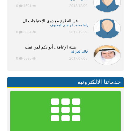
0
4591
2018/12/09
فن التطوع مع ذوي الإحتياجات ال
راما محمد ابراهيم المعيوف
0
5084
2017/12/29
هيئة الإعاقة.. أبوابكم لمن تفت
خالد العرافة
0
5595
2017/07/05
خدماتنا الالكترونية